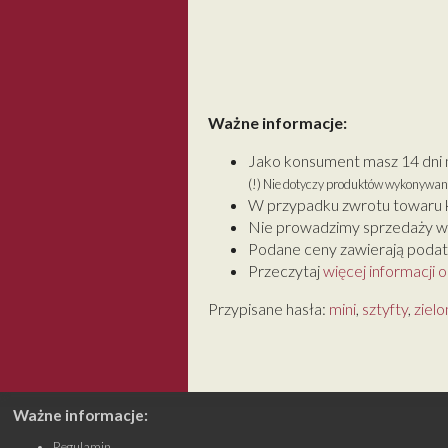
Ważne informacje:
Jako konsument masz 14 dni 
(!) Nie dotyczy produktów wykonywan
W przypadku zwrotu towaru k
Nie prowadzimy sprzedaży w
Podane ceny zawierają podate
Przeczytaj
więcej informacji 
Przypisane hasła:
mini
,
sztyfty
,
zielo
Ważne informacje:
Regulamin