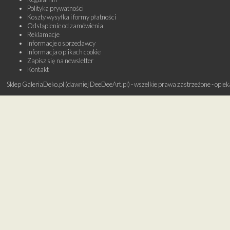
Polityka prywatności
Koszty wysyłka i formy płatności
Odstąpienie od zamówienia
Reklamacje
Informacje o sprzedawcy
Informacja o plikach cookie
Zapisz się na newsletter
Kontakt
Sklep GaleriaDeko.pl (dawniej DeeDeeArt.pl) - wszelkie prawa zastrzeżone - opie