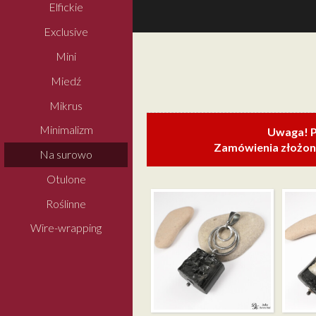
Elfickie
Exclusive
Mini
Miedź
Mikrus
Minimalizm
Uwaga! P
Zamówienia złożone
Na surowo
Otulone
Roślinne
Wire-wrapping
TURMA
TURMALIN
CZARNY
CZARNY MIDI –
KWARCE
WISIOREK
WISIOR