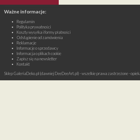
Ważne informacje:
Regulamin
Polityka prywatności
Koszty wysyłka i formy płatności
Odstąpienie od zamówienia
Reklamacje
Informacje o sprzedawcy
Informacja o plikach cookie
Zapisz się na newsletter
Kontakt
Sklep GaleriaDeko.pl (dawniej DeeDeeArt.pl) - wszelkie prawa zastrzeżone - opie