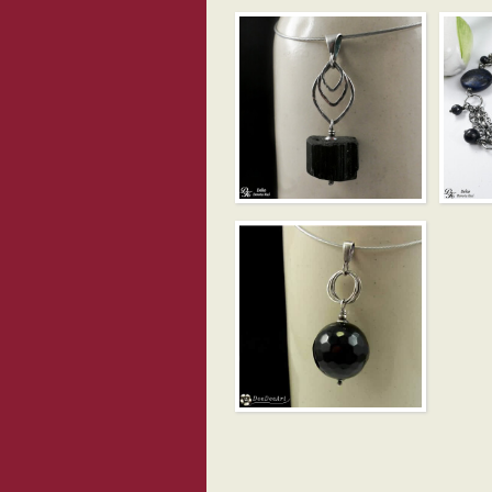
LAPIS L
CZARNY KRYSZTAŁ
PIRYTE
TURMALINU –
SUROW
WISIOREK
BRANS
CZARNY
SARDONYKS