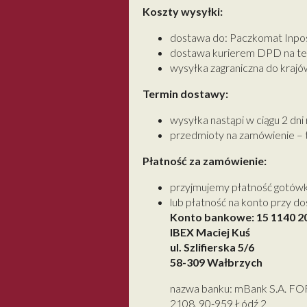
Koszty wysyłki:
dostawa do: Paczkomat Inpost 
dostawa kurierem DPD na tere
wysyłka zagraniczna do krajó
Termin dostawy:
wysyłka nastąpi w ciągu 2 dn
przedmioty na zamówienie – te
Płatność za zamówienie:
przyjmujemy płatność gotówk
lub płatność na konto przy d
Konto bankowe: 15 1140 2
IBEX Maciej Kuś
ul. Szlifierska 5/6
58-309 Wałbrzych
nazwa banku: mBank S.A. F
2108, 90-959 Łódź 2