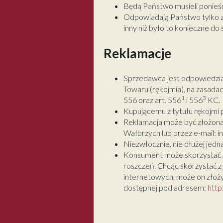
Będą Państwo musieli ponieść
Odpowiadają Państwo tylko za
inny niż było to konieczne do
Reklamacje
Sprzedawca jest odpowiedzia
Towaru (rękojmia), na zasada
1
3
556 oraz art. 556
i 556
KC.
Kupującemu z tytułu rękojmi 
Reklamacja może być złożona 
Wałbrzych lub przez e-mail: i
Niezwłocznie, nie dłużej jedn
Konsument może skorzystać 
roszczeń. Chcąc skorzystać 
internetowych, może on złoży
dostępnej pod adresem:
http