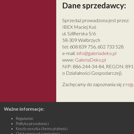
Dane sprzedawcy:
Sprzedaż prowadzona jest przez:
IBEX Maciej Kuś
ul. Szlifierska 5/6
58-309 Wałbrzych
tel: 608 839 756, 602 733 528
e-mail:
info@galeriadeko.pl
www:
GaleriaDeko.pl
NIP: 886-244-34-84, REGON: 89151
o Działalności Gospodarczej).
Zachęcamy do zapoznania się z
reg
Ważne informacje:
Regulamin
Polityka prywatności
Koszty wysyłka i formy płatności
Odstąpienie od zamówienia