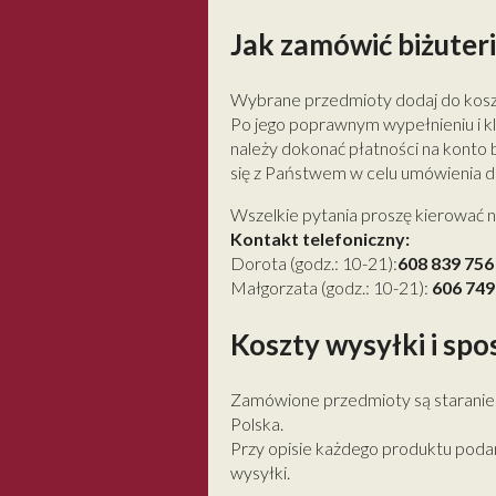
Jak zamówić biżuter
Wybrane przedmioty dodaj do kosz
Po jego poprawnym wypełnieniu i kl
należy dokonać płatności na konto
się z Państwem w celu umówienia 
Wszelkie pytania proszę kierować n
Kontakt telefoniczny:
Dorota (godz.: 10-21):
608 839 756
Małgorzata (godz.: 10-21):
606 749
Koszty wysyłki i spo
Zamówione przedmioty są staranie 
Polska.
Przy opisie każdego produktu poda
wysyłki.