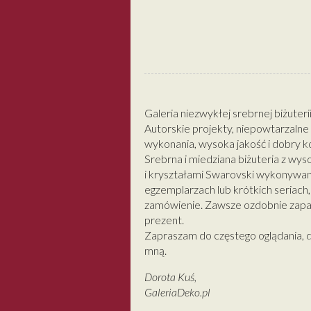
Galeria niezwykłej srebrnej biżuterii
Autorskie projekty, niepowtarzalne
wykonania, wysoka jakość i dobry k
Srebrna i miedziana biżuteria z wyso
i kryształami Swarovski wykonywan
egzemplarzach lub krótkich seriach,
zamówienie. Zawsze ozdobnie zapa
prezent.
Zapraszam do częstego oglądania, 
mną.
Dorota Kuś,
GaleriaDeko.pl