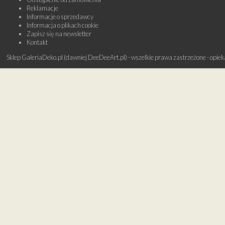
Reklamacje
Informacje o sprzedawcy
Informacja o plikach cookie
Zapisz się na newsletter
Kontakt
Sklep GaleriaDeko.pl (dawniej DeeDeeArt.pl) - wszelkie prawa zastrzeżone - opie