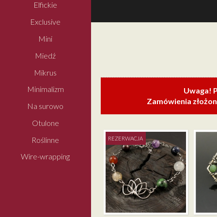
Elfickie
Exclusive
Mini
Miedź
Mikrus
Minimalizm
Uwaga! P
Zamówienia złożone
Na surowo
Otulone
Roślinne
REZERWACJA
Wire-wrapping
KWIAT LOTOSU I 7
CZAKR –
SREBRN
BRANSOLETKA
ZOISYT