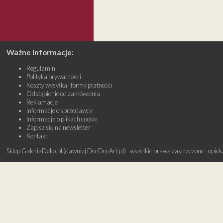
Ważne informacje:
Regulamin
Polityka prywatności
Koszty wysyłka i formy płatności
Odstąpienie od zamówienia
Reklamacje
Informacje o sprzedawcy
Informacja o plikach cookie
Zapisz się na newsletter
Kontakt
Sklep GaleriaDeko.pl (dawniej DeeDeeArt.pl) - wszelkie prawa zastrzeżone - opie