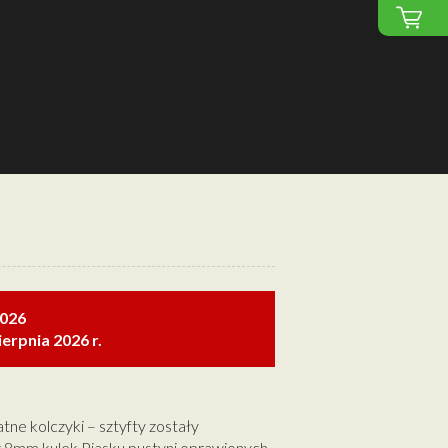
2026
erpnia 2026 r.
atne kolczyki – sztyfty zostały
 8mm kulek Piasku pustyni oprawionych