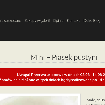
io sprzedane
Zakupy w galerii
Opinie
Kontakt
Deko Blog
Mini – Piasek pustyni
Uwaga! Przerwa urlopowa w dniach 03.08 - 14.08.
Zamówienia złożone w tych dniach będą realizowane po 14 si
Małe, delik
wykonane z