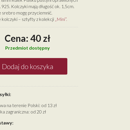
. 925. Kolczyki mają długość ok. 1,5cm.
 srebro mogę przyciemnić.
kolczyki – sztyfty z kolekcji
„Mini”.
Cena: 40 zł
Przedmiot dostępny
Dodaj do koszyka
yłki:
wa na terenie Polski: od 13 zł
ka zagraniczna: od 20 zł
stawy: