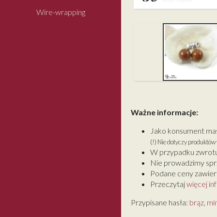
Wire-wrapping
Ważne informacje:
Jako konsument masz
(!) Nie dotyczy produktó
W przypadku zwrotu
Nie prowadzimy spr
Podane ceny zawiera
Przeczytaj
więcej in
Przypisane hasła:
brąz
,
min