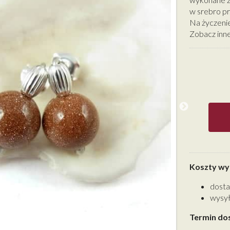
w srebro pr
Na życzenie
Zobacz inne 
Koszty wys
dosta
wysył
Termin do