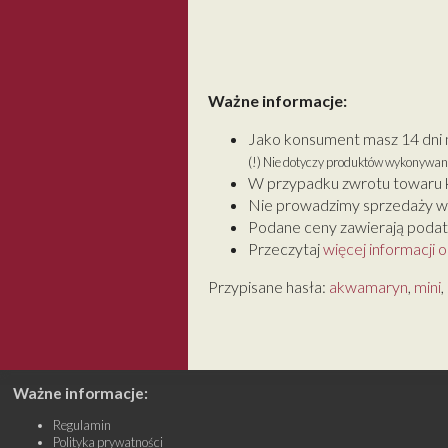
Ważne informacje:
Jako konsument masz 14 dni 
(!) Nie dotyczy produktów wykonywan
W przypadku zwrotu towaru k
Nie prowadzimy sprzedaży w
Podane ceny zawierają podate
Przeczytaj
więcej informacji 
Przypisane hasła:
akwamaryn
,
mini
,
Ważne informacje:
Regulamin
Polityka prywatności