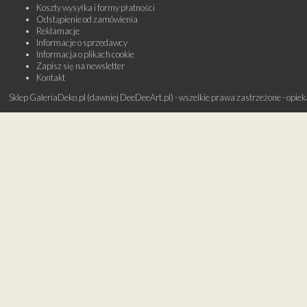
Koszty wysyłka i formy płatności
Odstąpienie od zamówienia
Reklamacje
Informacje o sprzedawcy
Informacja o plikach cookie
Zapisz się na newsletter
Kontakt
Sklep GaleriaDeko.pl (dawniej DeeDeeArt.pl) - wszelkie prawa zastrzeżone - opie