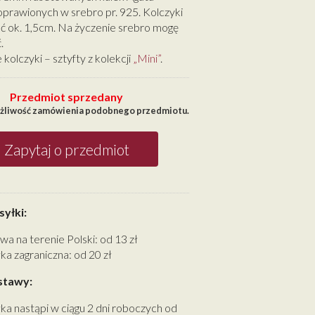
rawionych w srebro pr. 925. Kolczyki
ć ok. 1,5cm. Na życzenie srebro mogę
.
kolczyki – sztyfty z kolekcji
„Mini”
.
Przedmiot sprzedany
ożliwość zamówienia podobnego przedmiotu.
Zapytaj o przedmiot
yłki:
wa na terenie Polski: od 13 zł
ka zagraniczna: od 20 zł
stawy:
ka nastąpi w ciągu 2 dni roboczych od