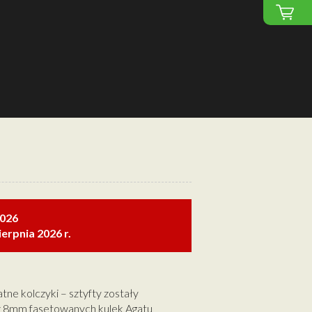
2026
erpnia 2026 r.
atne kolczyki – sztyfty zostały
 8mm fasetowanych kulek Agatu