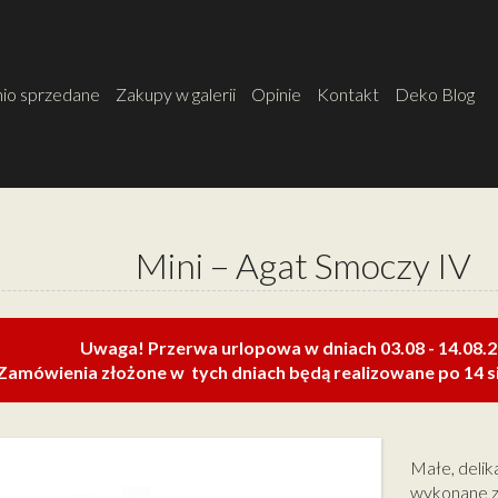
io sprzedane
Zakupy w galerii
Opinie
Kontakt
Deko Blog
Mini – Agat Smoczy IV
Uwaga! Przerwa urlopowa w dniach 03.08 - 14.08.
Zamówienia złożone w tych dniach będą realizowane po 14 si
Małe, delik
wykonane z