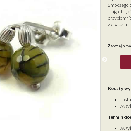
Smoczego op
mają długoś
przyciemnić
Zobacz inne 
Zapytaj o m
Koszty wys
dosta
wysył
Termin do
wysył