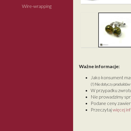
Wire-wrapping
Ważne informacje:
Jako konsument masz
(!) Nie dotyczy produktó
W przypadku zwrotu
Nie prowadzimy spr
Podane ceny zawiera
Przeczytaj
więcej in