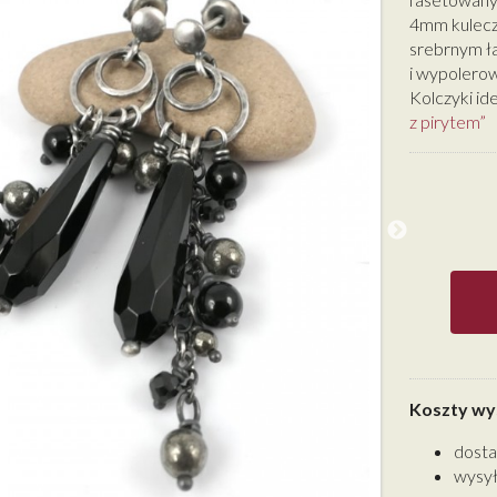
4mm kulecz
srebrnym ł
i wypolerow
Kolczyki id
z pirytem”
Koszty wys
dosta
wysył