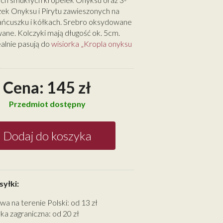
ek Onyksu i Pirytu zawieszonych na
ańcuszku i kółkach. Srebro oksydowane
ane. Kolczyki mają długość ok. 5cm.
ealnie pasują do
wisiorka „Kropla onyksu
Cena: 145 zł
Przedmiot dostępny
Dodaj do koszyka
yłki:
wa na terenie Polski: od 13 zł
ka zagraniczna: od 20 zł