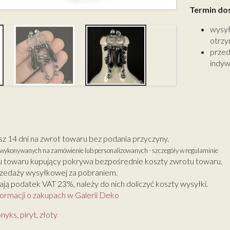
Termin do
wysył
otrzy
przed
indyw
 14 dni na zwrot towaru bez podania przyczyny.
w wykonywanych na zamówienie lub personalizowanych - szczegóły w regulaminie
 towaru kupujący pokrywa bezpośrednie koszty zwrotu towaru.
zedaży wysyłkowej za pobraniem.
ją podatek VAT 23%, należy do nich doliczyć koszty wysyłki.
formacji o zakupach w Galerii Deko
onyks
,
piryt
,
złoty