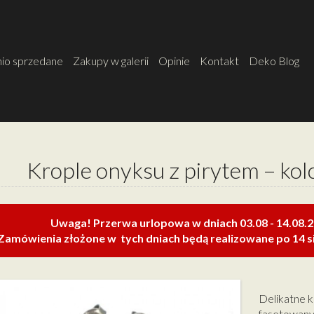
io sprzedane
Zakupy w galerii
Opinie
Kontakt
Deko Blog
Krople onyksu z pirytem – kol
Uwaga! Przerwa urlopowa w dniach 03.08 - 14.08.
Zamówienia złożone w tych dniach będą realizowane po 14 si
Delikatne 
fasetowany