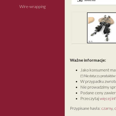
Wire-wrapping
Ważne informacje:
Jako konsument masz
(!) Nie dotyczy produktó
W przypadku zwrotu
Nie prowadzimy spr
Podane ceny zawiera
Przeczytaj
więcej in
Przypisane hasła:
czarny
,