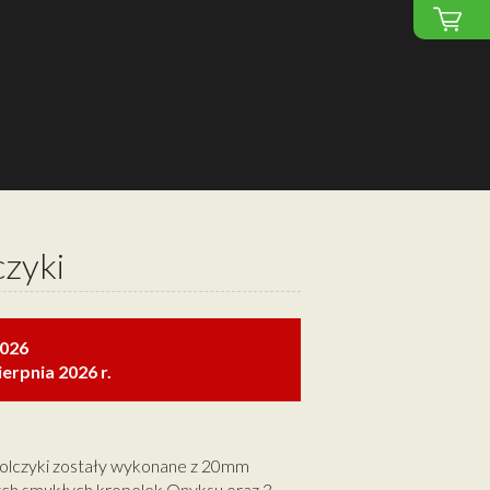
czyki
2026
erpnia 2026 r.
kolczyki zostały wykonane z 20mm
ch smukłych kropelek Onyksu oraz 3-