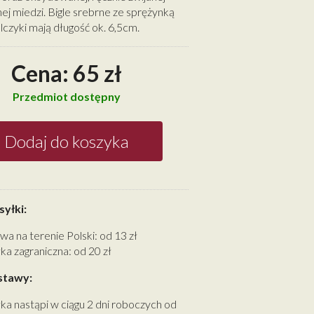
ej miedzi. Bigle srebrne ze sprężynką
olczyki mają długość ok. 6,5cm.
Cena: 65 zł
Przedmiot dostępny
Dodaj do koszyka
yłki:
wa na terenie Polski: od 13 zł
ka zagraniczna: od 20 zł
stawy:
ka nastąpi w ciągu 2 dni roboczych od