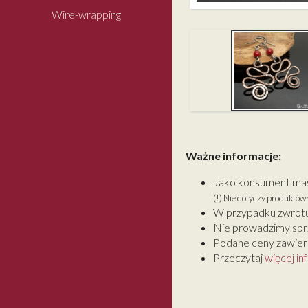
Wire-wrapping
Ważne informacje:
Jako konsument masz
(!) Nie dotyczy produktó
W przypadku zwrotu
Nie prowadzimy spr
Podane ceny zawiera
Przeczytaj
więcej in