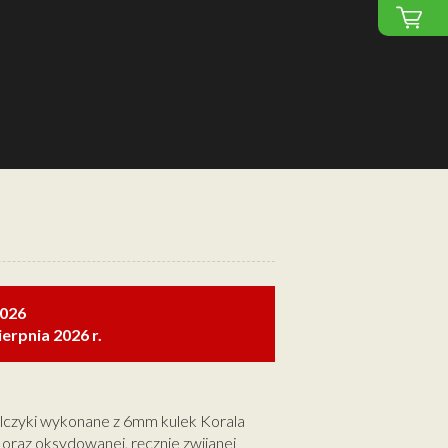
2026
erpnia 2026 r.
lczyki wykonane z 6mm kulek Korala
oraz oksydowanej, ręcznie zwijanej