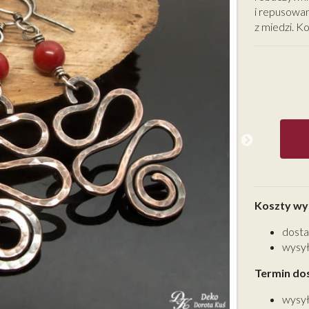
i repusowan
z miedzi. K
Koszty wys
dosta
wysył
Termin do
wysył