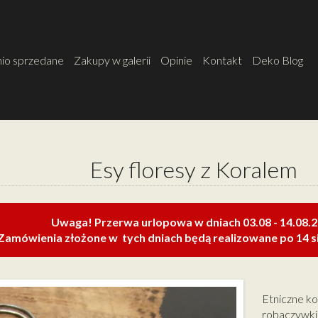
io sprzedane
Zakupy w galerii
Opinie
Kontakt
Deko Blog
Esy floresy z Koralem
Uwaga! Przerwa urlopowa w dniach 03.08 - 14.08.
Zamówienia złożone w tych dniach będą realizowane po 14 si
Etniczne ko
robaczywki 