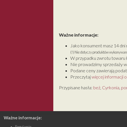
Ważne informacje:
Jako konsument masz 14 dni 
(!) Nie dotyczy produktów wykonywan
W przypadku zwrotu towaru k
Nie prowadzimy sprzedaży w
Podane ceny zawierają podate
Przeczytaj
więcej informacji 
Przypisane hasła:
beż
,
Cyrkonia
,
po
Ważne informacje:
Regulamin