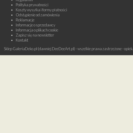
Polityka prywatności
Koszty wysyłka i formy płatności
Odstąpienie od zamówienia
Reklamacje
Informacje o sprzedawcy
Informacja o plikach cookie
Zapisz się na newsletter
Kontakt
Sklep GaleriaDeko.pl (dawniej DeeDeeArt.pl) - wszelkie prawa zastrzeżone - opie