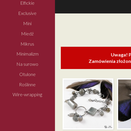
Elfickie
Exclusive
Mini
Miedź
Mikrus
Minimalizm
Uwaga! P
Zamówienia złożone
Na surowo
Otulone
Roślinne
Wire-wrapping
ELEGAN
LABRADORYT NA
LABRA
SUROWO –
SREBRZ
BRANSOLETA
KOLCZY