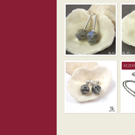
MINIMALIZM –
MINI –
LABRADORYT
LABRA
WIELOŚCIAN
WIELOŚ
REZER
MINI – KWARC
ŁAŃCU
TURMALINOWY IV
SREBRN