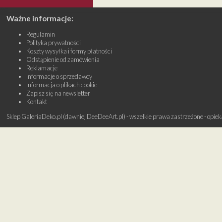
Ważne informacje:
Regulamin
Polityka prywatności
Koszty wysyłka i formy płatności
Odstąpienie od zamówienia
Reklamacje
Informacje o sprzedawcy
Informacja o plikach cookie
Zapisz się na newsletter
Kontakt
Sklep GaleriaDeko.pl (dawniej DeeDeeArt.pl) - wszelkie prawa zastrzeżone - opie