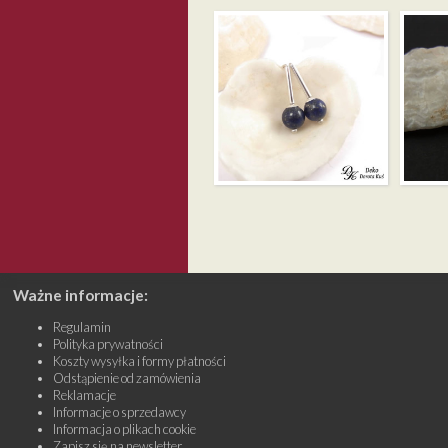
MINI MINIMALIZM –
MINI M
LAPIS LAZULI
LABRA
Ważne informacje:
Regulamin
Polityka prywatności
Koszty wysyłka i formy płatności
Odstąpienie od zamówienia
Reklamacje
Informacje o sprzedawcy
Informacja o plikach cookie
Zapisz się na newsletter