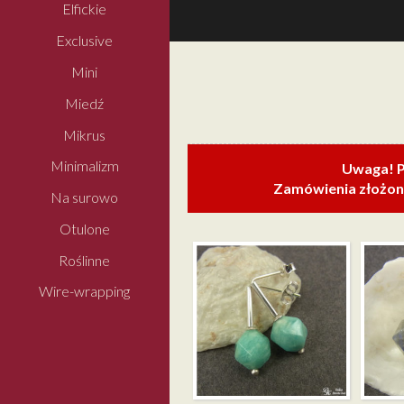
Elfickie
Exclusive
Mini
Miedź
Mikrus
Minimalizm
Uwaga! P
Zamówienia złożone
Na surowo
Otulone
Roślinne
Wire-wrapping
MINIMALIZM –
MINIMA
AMAZONIT
LABRA
WIELOŚCIAN
WIELOŚ