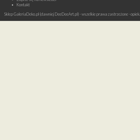
Kontakt
Sklep GaleriaDeko.pl (dawniej DeeDeeArt.pl) - wszelkie prawa zastrzeżone - opie