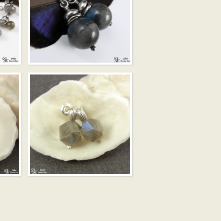
ELEGANCKI
LABRADORYT W
SREBRZE – KOLCZYKI
MINI – LABRADORYT
WIELOŚCIAN