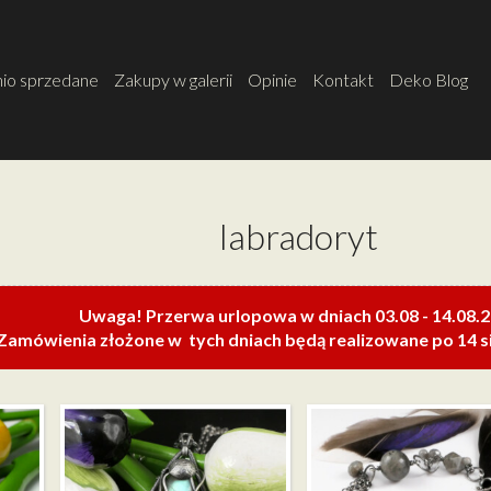
io sprzedane
Zakupy w galerii
Opinie
Kontakt
Deko Blog
labradoryt
Uwaga! Przerwa urlopowa w dniach 03.08 - 14.08.
Zamówienia złożone w tych dniach będą realizowane po 14 si