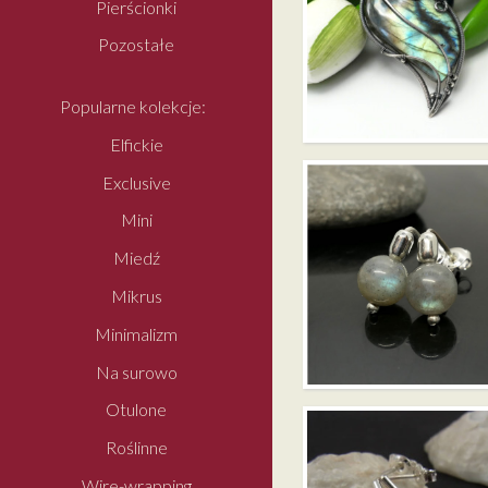
Pierścionki
Pozostałe
LEŚNA NIMFA –
Popularne kolekcje:
NASZYJNIK Z
LABRADORYTEM
Elfickie
Exclusive
Mini
Miedź
Mikrus
Minimalizm
Na surowo
MINI – LABRADORYTY
Otulone
Roślinne
Wire-wrapping