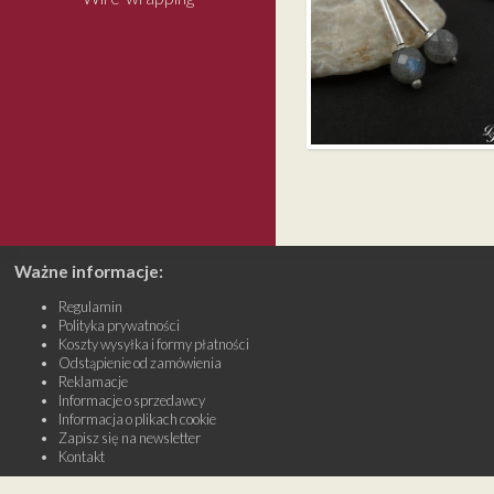
MINI MINIMALIZM –
LABRADORYT
Ważne informacje:
Regulamin
Polityka prywatności
Koszty wysyłka i formy płatności
Odstąpienie od zamówienia
Reklamacje
Informacje o sprzedawcy
Informacja o plikach cookie
Zapisz się na newsletter
Kontakt
Sklep GaleriaDeko.pl (dawniej DeeDeeArt.pl) - wszelkie prawa zastrzeżone - opie