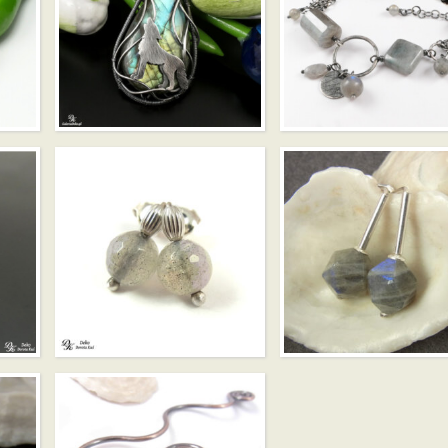
SREBRNY WILK W
BLASKU ZORZY –
LABRADORYT NA
NASZYJNIK Z
SUROWO –
LABRADORYTEM
BRANSOLETA
MINIMALIZM –
MINI – LABRADORYT
LABRADORYT
FASETOWANY
WIELOŚCIAN