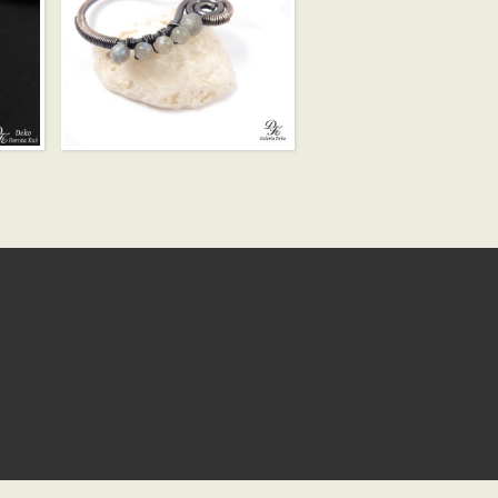
LABRADORYT –
ZAKŁADKA DO KSIĄŻKI
ka techniczna:
ibex.pl