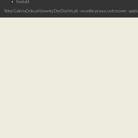
Kontakt
Sklep GaleriaDeko.pl (dawniej DeeDeeArt.pl) - wszelkie prawa zastrzeżone - opie