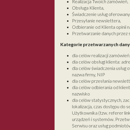
Realizacja Twoich zamówień,
Obsługa Klienta,
Świadczenie usług oferowany
Przesyłanie newslettera,
Odbieranie od Klienta opinii n
Przetwarzanie danych przez
Kategorie przetwarzanych dany
dla celów realizacji zamówień:
dla celów obsługi klienta: adr
dla celów świadczenia usług o
nazwa firmy, NIP
dla celów przesłania newslette
dla celów odbierania od klient
nazwisko
dla celów statystycznych, za
lokalizacja, czas dostępu do
Użytkownika (tzw. referer li
urządzeń i systemów. Przetwa
Serwisu oraz usług podmiotó