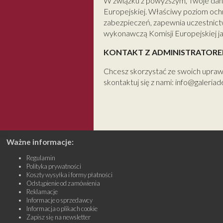
W związku z powyższym, Twoje dan
Europejskiej. Właściwy poziom oc
zabezpieczeń, zapewnia uczestnic
wykonawczą Komisji Europejskiej j
KONTAKT Z ADMINISTRATOR
Chcesz skorzystać ze swoich upraw
skontaktuj się z nami: info@galeriad
Ważne informacje:
Regulamin
Polityka prywatności
Koszty wysyłka i formy płatności
Odstąpienie od zamówienia
Reklamacje
Informacje o sprzedawcy
Informacja o plikach cookie
Zapisz się na newsletter