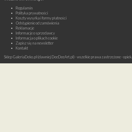
Regulamin
Polityka prywatności
Koszty wysyłka i formy płatności
Odstąpienie od zamówienia
Reklamacje
Informacje o sprzedawcy
Informacja o plikach cookie
Zapisz się na newsletter
Kontakt
Sklep GaleriaDeko.pl (dawniej DeeDeeArt.pl) - wszelkie prawa zastrzeżone - opie