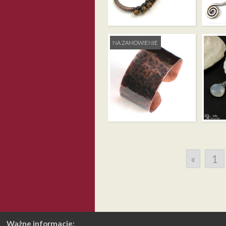
TYGRYSIE OKO –
HEMATY
ZAKŁADKA DO
ZAKŁAD
KSIĄŻKI
KSIĄŻK
NA ZAMÓWIENIE
ETNICZNA BANGLA
BIŻUTE
«
1
Ważne informacje: