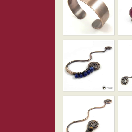
BANGLA MĘSKA
MIEDZIANA
MINI AG
NIEBIESKA
GRANAT
ZAKŁADKA DO
ZAKŁAD
KSIĄŻKI
KSIĄŻK