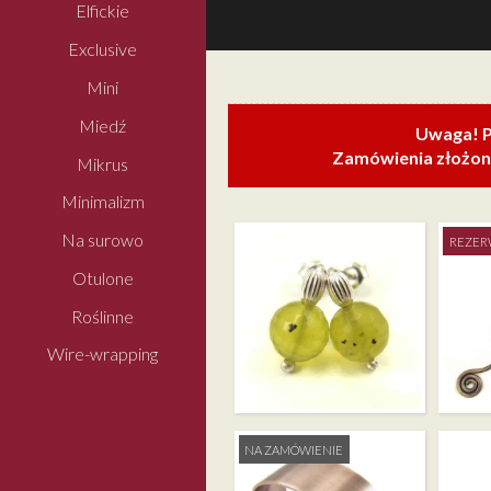
Elfickie
Exclusive
Mini
Miedź
Uwaga! P
Zamówienia złożone
Mikrus
Minimalizm
Na surowo
REZER
Otulone
Roślinne
Wire-wrapping
ŻÓŁTA 
MINI – CHRYZOLIT
DO KSI
NA ZAMÓWIENIE