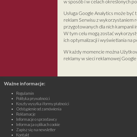
w sposób i w celach określonych po
Usługa Google Analytics może być t
reklam Serwisu z wykorzystaniem r
przygotowanych dla nich kampanii i
W tym celu mogą zostać wykorzystyw
ich optymalizacji i wyświetlania na
W każdy momencie można Użytkowni
reklamy w sieci reklamowej Googl
Ważne informacje:
Regulamin
Polityka prywatności
Koszty wysyłka i formy płatności
Odstąpienie od zamówienia
Reklamacje
Informacje o sprzedawcy
Informacja o plikach cookie
Zapisz się na newsletter
Kontakt