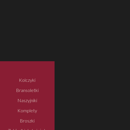
Kolczyki
Bransoletki
Naszyjniki
Komplety
Broszki