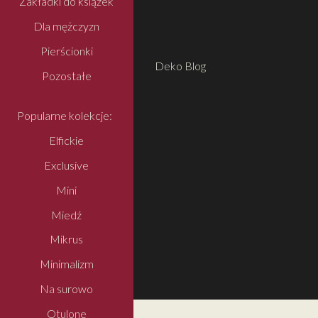
Zakładki do książek
Dla mężczyzn
Pierścionki
Deko Blog
Pozostałe
Popularne kolekcje:
Elfickie
Exclusive
Mini
Miedź
Mikrus
Minimalizm
Na surowo
Otulone