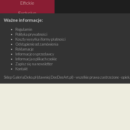
Elfickie
Exclusive
Ważne informacje:
Mini
Regulamin
Miedź
Polityka prywatności
Koszty wysyłka i formy płatności
Mikrus
Odstąpienie od zamówienia
Reklamacje
Minimalizm
Informacje o sprzedawcy
Informacja o plikach cookie
Na surowo
Zapisz się na newsletter
Kontakt
Otulone
Sklep GaleriaDeko.pl (dawniej DeeDeeArt.pl) - wszelkie prawa zastrzeżone - opie
Roślinne
Wire-wrapping