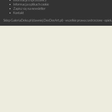
Informacja o plikach cookie
Zapisz się na newsletter
Kontakt
Sklep GaleriaDeko.pl (dawniej DeeDeeArt.pl) - wszelkie prawa zastrzeżone - opie