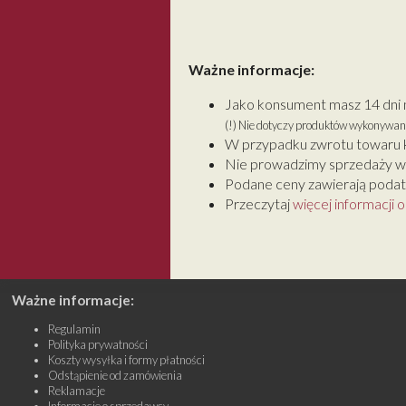
Ważne informacje:
Jako konsument masz 14 dni 
(!) Nie dotyczy produktów wykonywan
W przypadku zwrotu towaru k
Nie prowadzimy sprzedaży w
Podane ceny zawierają podate
Przeczytaj
więcej informacji 
Ważne informacje:
Regulamin
Polityka prywatności
Koszty wysyłka i formy płatności
Odstąpienie od zamówienia
Reklamacje
Informacje o sprzedawcy